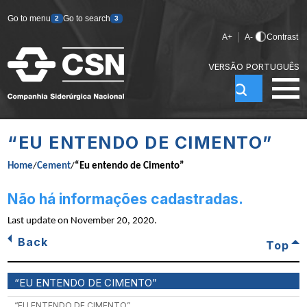
Go to menu
Go to search
2
3
|
A+
A-
Contrast
VERSÃO PORTUGUÊS
“EU ENTENDO DE CIMENTO”
Home
/
Cement
/
“Eu entendo de Cimento”
Não há informações cadastradas.
Last update on
November 20, 2020
.
Back
Top
“EU ENTENDO DE CIMENTO”
“EU ENTENDO DE CIMENTO”