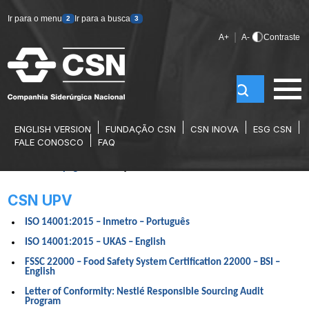
Ir para o menu
Ir para a busca
2
3
|
A+
A-
Contraste
ENGLISH VERSION
FUNDAÇÃO CSN
CSN INOVA
ESG CSN
CERTIFICAÇÕES
FALE CONOSCO
FAQ
Home
/
Homepage
/
Certificações
CSN UPV
ISO 14001:2015 – Inmetro – Português
ISO 14001:2015 – UKAS – English
FSSC 22000 – Food Safety System Certification 22000 – BSI –
English
Letter of Conformity: Nestlé Responsible Sourcing Audit
Program