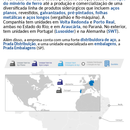
do minério de ferro
até a produção e comercialização de uma
diversificada linha de produtos siderúrgicos que incluem
aços
planos
, revestidos,
galvanizados
,
pré-pintados
,
folhas
metálicas
e
aços longos
(vergalhão e fio-máquina). A
Companhia tem unidades em
Volta Redonda
e
Porto Real
,
ambas no Estado do Rio; e em
Araucária
, no Paraná. No exterior,
tem unidades em Portugal (
Lusosider
) e na Alemanha (
SWT
).
Além disso, a empresa conta com uma forte
distribuidora de aço
, a
Prada Distribuição
, e uma unidade especializada em
embalagens
, a
Prada Embalagens
(SP).