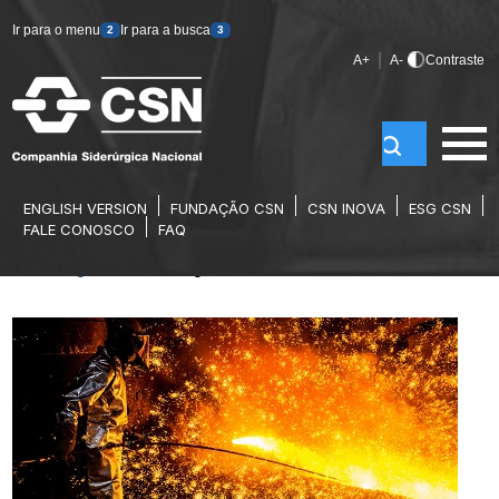
Ir para o menu
Ir para a busca
2
3
|
A+
A-
Contraste
ENGLISH VERSION
FUNDAÇÃO CSN
CSN INOVA
ESG CSN
SIDERURGIA
FALE CONOSCO
FAQ
Home
/
Segmentos
/
Siderurgia