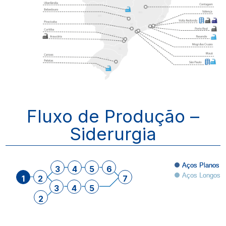
Fluxo de Produção –
Siderurgia
Aços Planos
3
4
5
6
Aços Longos
1
2
7
3
4
5
2