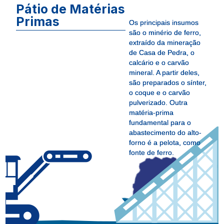
P
á
t
i
o
d
e
M
a
t
é
r
i
a
s
P
r
i
m
a
s
Os principais insumos
são o minério de ferro,
extraído da mineração
de Casa de Pedra, o
calcário e o carvão
mineral. A partir deles,
são preparados o sínter,
o coque e o carvão
pulverizado. Outra
matéria-prima
fundamental para o
abastecimento do alto-
forno é a pelota, como
fonte de ferro.