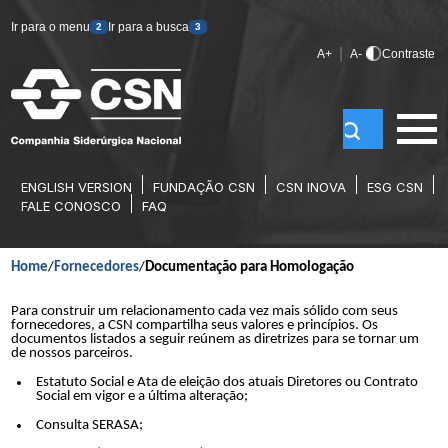
Ir para o menu
Ir para a busca
2
3
|
A+
A-
Contraste
ENGLISH VERSION
FUNDAÇÃO CSN
CSN INOVA
ESG CSN
DOCUMENTAÇÃO PARA
FALE CONOSCO
FAQ
HOMOLOGAÇÃO
Home
/
Fornecedores
/
Documentação para Homologação
Para construir um relacionamento cada vez mais sólido com seus
fornecedores, a CSN compartilha seus valores e princípios. Os
documentos listados a seguir reúnem as diretrizes para se tornar um
de nossos parceiros.
Estatuto Social e Ata de eleição dos atuais Diretores ou Contrato
Social em vigor e a última alteração;
Consulta SERASA;