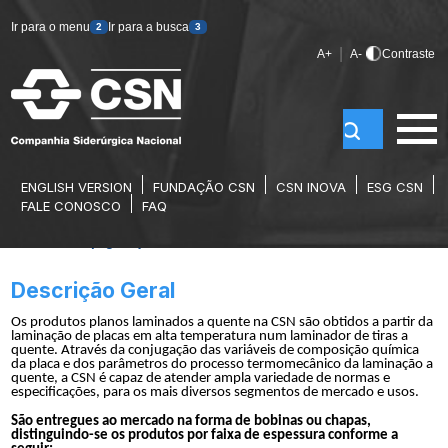
Ir para o menu
Ir para a busca
2
3
|
A+
A-
Contraste
ENGLISH VERSION
FUNDAÇÃO CSN
CSN INOVA
ESG CSN
LAMINADOS A QUENTE – OLD
FALE CONOSCO
FAQ
Home
/
Homepage
/
Aços Planos
/
Laminados a Quente – old
Descrição Geral
Os produtos planos laminados a quente na CSN são obtidos a partir da
laminação de placas em alta temperatura num laminador de tiras a
quente. Através da conjugação das variáveis de composição química
da placa e dos parâmetros do processo termomecânico da laminação a
quente, a CSN é capaz de atender ampla variedade de normas e
especificações, para os mais diversos segmentos de mercado e usos.
São entregues ao mercado na forma de bobinas ou chapas,
distinguindo-se os produtos por faixa de espessura conforme a